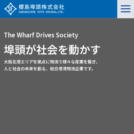
t
o
g
g
l
e
The Wharf Drives Society
n
a
v
埠頭が社会を動かす
i
g
a
大阪北港エリアを拠点に物流で様々な産業を繋ぎ、
t
i
人と社会の未来を創る、総合港湾物流企業です。
o
n